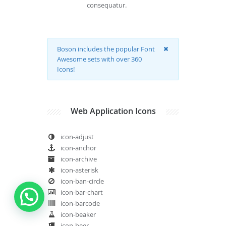
consequatur.
Boson includes the popular Font
Awesome sets with over 360
Icons!
Web Application Icons
icon-adjust
icon-anchor
icon-archive
icon-asterisk
icon-ban-circle
icon-bar-chart
icon-barcode
icon-beaker
icon-beer