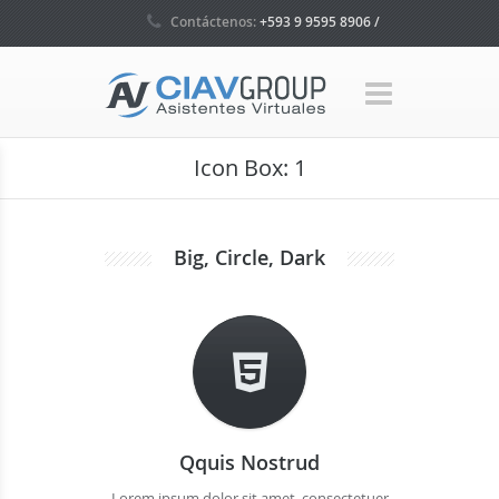
Contáctenos:
+593 9 9595 8906 /
+593 4 5035160 / +1 786 465 7580
Icon Box: 1
Big, Circle, Dark
Qquis Nostrud
Lorem ipsum dolor sit amet, consectetuer