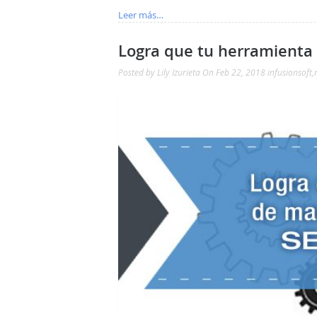
Leer más…
Logra que tu herramienta
Posted by
Lily Izurieta
On Feb 22, 2018
infusionsoft
,