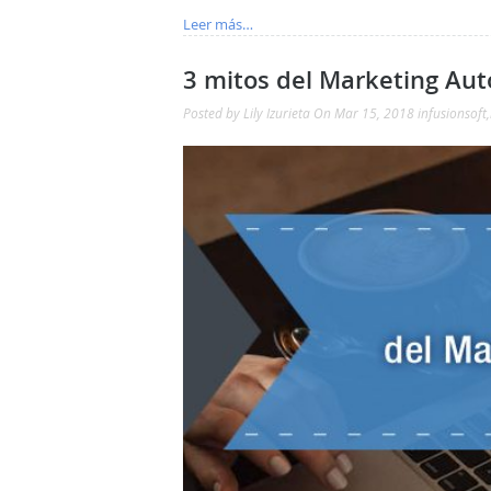
Leer más…
3 mitos del Marketing Au
Posted by
Lily Izurieta
On Mar 15, 2018
infusionsoft
,