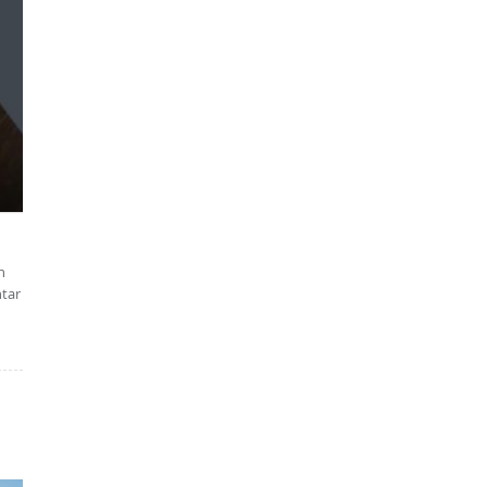
n
ntar