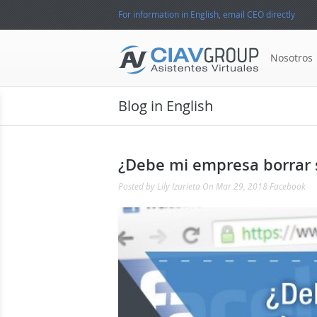
For information in English, email CEO directly
Nosotros
Blog in English
¿Debe mi empresa borrar 
Posted by
Lily Izurieta
On Mar 29, 2018
Facebook