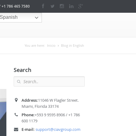
/ +1 786 465 7580
Spanish
You are here:
Inicio
Blog in English
Search
Address:
11046 W Flagler Street.
Miami, Florida 33174
Phone:
+593 9 9595 8906 / +1 786
600 1179
E-mail:
support@ciavgroup.com