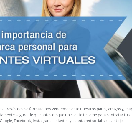
 a través de ese formato nos vendemos ante nuestros pares, amigos y, mu
utamente seguro de que antes de que un cliente te llame para contratar tus
oogle, Facebook, Instagram, LinkedIn, y cuanta red social se le antoje.