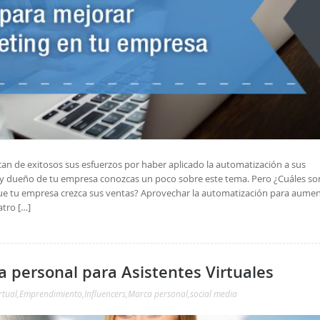
can de exitosos sus esfuerzos por haber aplicado la automatización a sus
 dueño de tu empresa conozcas un poco sobre este tema. Pero ¿Cuáles so
 que tu empresa crezca sus ventas? Aprovechar la automatización para aume
atro […]
a personal para Asistentes Virtuales
rtual
,
Emprendimiento
,
Influencers
,
Marca personal
,
social media