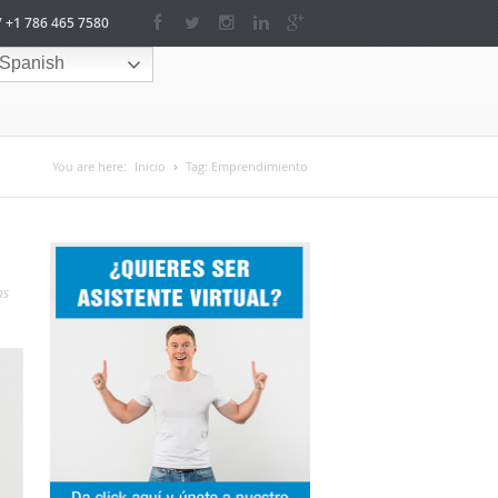
/ +1 786 465 7580
Spanish
You are here:
Inicio
Tag:
Emprendimiento
as