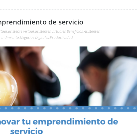
mprendimiento de servicio
rtual
,
asistente virtual
,
asistentes virtuales
,
Beneficios Asistentes
endimiento
,
Negocios Digitales
,
Productividad