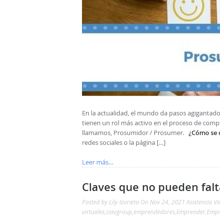
En la actualidad, el mundo da pasos agigantado
tienen un rol más activo en el proceso de com
llamamos, Prosumidor / Prosumer.
¿Cómo se 
redes sociales o la página […]
Leer más…
Claves que no pueden falt
Posted by
Lily Izurieta
On Nov 24, 2021
Asistencia Vi
virtuales
,
ciavgroup
,
emprendedores
,
Emprender
,
Empr