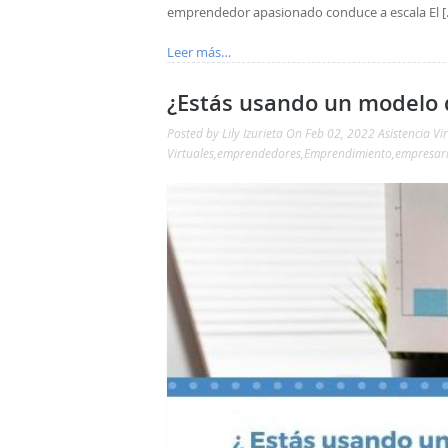
emprendedor apasionado conduce a escala El [
Leer más…
¿Estás usando un modelo 
Posted by
Lily Izurieta
On Feb 02, 2022
Asistencia Vi
Virtuales
,
emprendedores
,
Emprendimiento
,
empresar