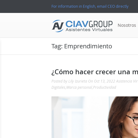
For information in English, email CEO directly
Nosotros
Tag:
Emprendimiento
¿Cómo hacer crecer una ma
Posted by
Lily Izurieta
On Oct 13, 2022
Asistencia Vir
Digitales
,
Marca personal
,
Productividad