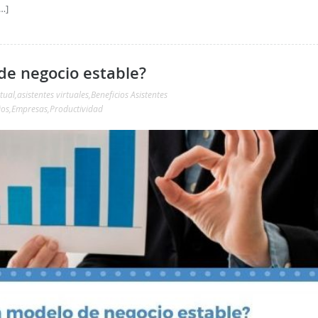
…]
de negocio estable?
rtual
,
asistentes virtuales
,
Beneficios Asistentes
ios
,
Empresas
,
Productividad