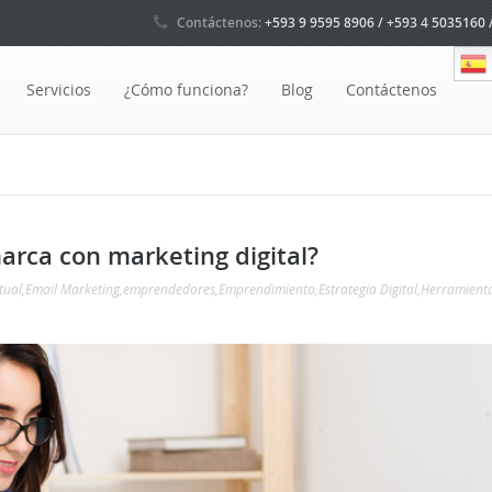
Contáctenos:
+593 9 9595 8906 / +593 4 5035160 
Servicios
¿Cómo funciona?
Blog
Contáctenos
rca con marketing digital?
tual
,
Email Marketing
,
emprendedores
,
Emprendimiento
,
Estrategia Digital
,
Herramient