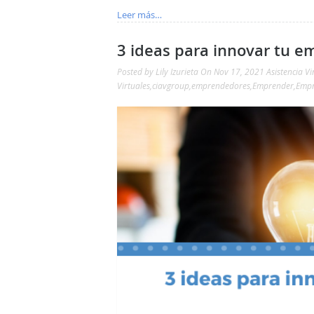
Leer más…
3 ideas para innovar tu e
Posted by
Lily Izurieta
On Nov 17, 2021
Asistencia Vi
Virtuales
,
ciavgroup
,
emprendedores
,
Emprender
,
Empr