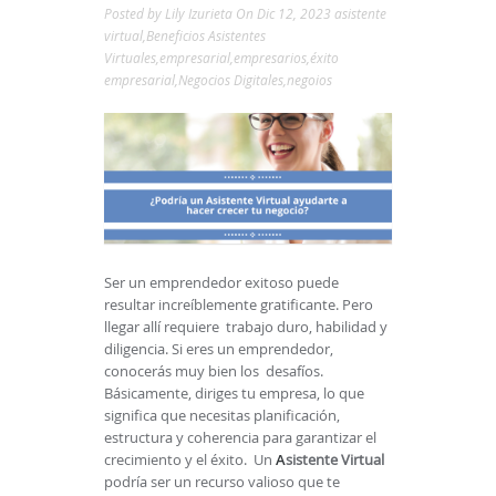
Posted by
Lily Izurieta
On Dic 12, 2023
asistente
virtual
,
Beneficios Asistentes
Virtuales
,
empresarial
,
empresarios
,
éxito
empresarial
,
Negocios Digitales
,
negoios
Ser un emprendedor exitoso puede
resultar increíblemente gratificante. Pero
llegar allí requiere trabajo duro, habilidad y
diligencia. Si eres un emprendedor,
conocerás muy bien los desafíos.
Básicamente, diriges tu empresa, lo que
significa que necesitas planificación,
estructura y coherencia para garantizar el
crecimiento y el éxito. Un
A
sistente Virtual
podría ser un recurso valioso que te