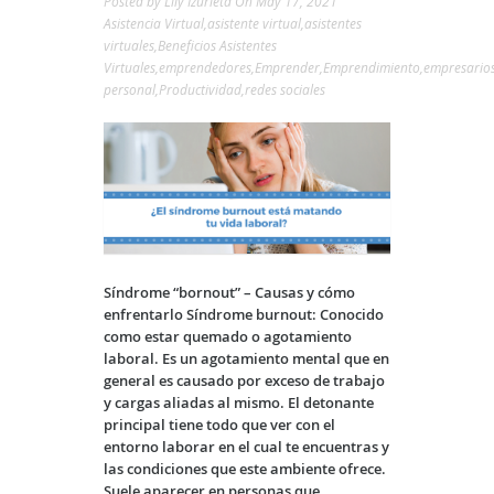
Posted by
Lily Izurieta
On May 17, 2021
Asistencia Virtual
,
asistente virtual
,
asistentes
virtuales
,
Beneficios Asistentes
Virtuales
,
emprendedores
,
Emprender
,
Emprendimiento
,
empresario
personal
,
Productividad
,
redes sociales
Síndrome “bornout” – Causas y cómo
enfrentarlo
Síndrome burnout:
Conocido
como
estar quemado o agotamiento
laboral
. Es un agotamiento mental que en
general es causado por exceso de trabajo
y cargas aliadas al mismo. El detonante
principal tiene todo que ver con el
entorno laborar en el cual te encuentras y
las condiciones que este ambiente ofrece.
Suele aparecer en personas que