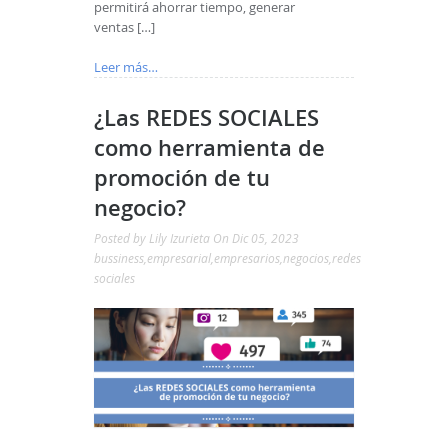
permitirá ahorrar tiempo, generar
ventas […]
Leer más…
¿Las REDES SOCIALES
como herramienta de
promoción de tu
negocio?
Posted by
Lily Izurieta
On Dic 05, 2023
bussiness
,
empresarial
,
empresarios
,
negocios
,
redes
sociales