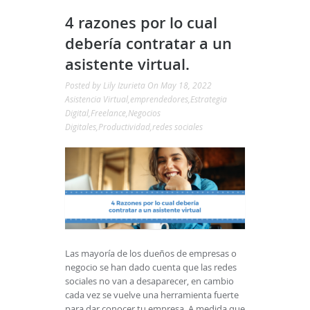
4 razones por lo cual
debería contratar a un
asistente virtual.
Posted by
Lily Izurieta
On May 18, 2022
Asistencia Virtual
,
emprendedores
,
Estrategia
Digital
,
Freelance
,
Negocios
Digitales
,
Productividad
,
redes sociales
Las mayoría de los dueños de empresas o
negocio se han dado cuenta que las redes
sociales no van a desaparecer, en cambio
cada vez se vuelve una herramienta fuerte
para dar conocer tu empresa. A medida que