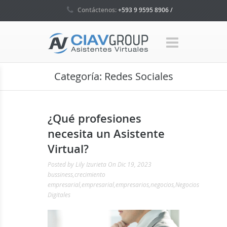
Contáctenos:
+593 9 9595 8906 /
+593 4 5035160 / +1 786 465 7580
Categoría:
Redes Sociales
¿Qué profesiones
necesita un Asistente
Virtual?
Posted by
Lily Izurieta
On Dic 19, 2023
bussiness
,
crecimiento
empresarial
,
empresarial
,
empresarios
,
negocios
,
Negocios
Digitales