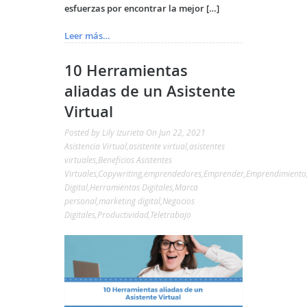
esfuerzas por encontrar la mejor […]
Leer más…
10 Herramientas
aliadas de un Asistente
Virtual
Posted by
Lily Izurieta
On Jun 22, 2021
Asistencia Virtual
,
asistente virtual
,
asistentes
virtuales
,
Beneficios Asistentes
Virtuales
,
Copywriting
,
emprendedores
,
Emprender
,
Emprendimiento
Digital
,
Herramientas Digitales
,
Marca
personal
,
marketing digital
,
Negocios
Digitales
,
Productividad
,
Teletrabajo