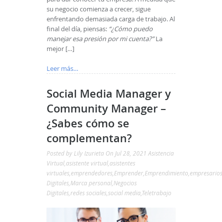
su negocio comienza a crecer, sigue
enfrentando demasiada carga de trabajo. Al
final del día, piensas:
“¿Cómo puedo
manejar esa presión por mi cuenta?”
La
mejor […]
Leer más…
Social Media Manager y
Community Manager –
¿Sabes cómo se
complementan?
Posted by
Lily Izurieta
On Jul 28, 2021
Asistencia
Virtual
,
asistente virtual
,
asistentes
virtuales
,
emprendedores
,
Emprender
,
Emprendimiento
,
empresario
Digitales
,
Marca personal
,
Negocios
Digitales
,
redes sociales
,
social media
,
Teletrabajo