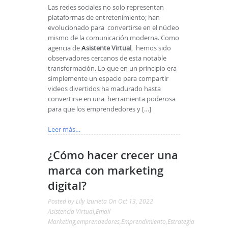
Las redes sociales no solo representan
plataformas de entretenimiento; han
evolucionado para convertirse en el núcleo
mismo de la comunicación moderna. Como
agencia de
A
sistente Virtual
, hemos sido
observadores cercanos de esta notable
transformación. Lo que en un principio era
simplemente un espacio para compartir
videos divertidos ha madurado hasta
convertirse en una herramienta poderosa
para que los emprendedores y […]
Leer más…
¿Cómo hacer crecer una
marca con marketing
digital?
Posted by
Lily Izurieta
On Oct 13, 2022
Asistencia Virtual
,
Email
Marketing
,
emprendedores
,
Emprendimiento
,
Estrategia