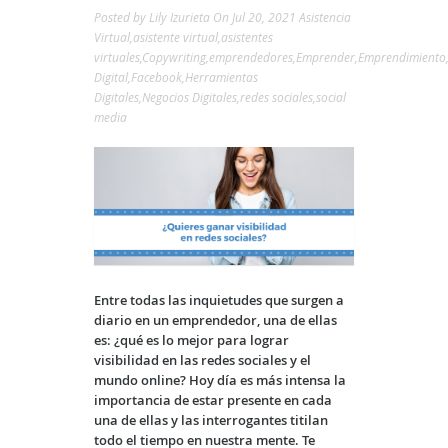
Posted by
Lily Izurieta
On Jul 20, 2021
Asistencia
Virtual
,
asistente virtual
,
asistentes
virtuales
,
Copywriting
,
emprendedores
,
Emprender
,
Emprendimiento
Digital
,
Facebook
,
Herramientas
Digitales
,
Negocios Digitales
,
redes sociales
,
social
media
Entre todas las inquietudes que surgen a
diario en un emprendedor, una de ellas
es: ¿qué es lo mejor para lograr
visibilidad en las redes sociales y el
mundo online? Hoy día es más intensa la
importancia de estar presente en cada
una de ellas y las interrogantes titilan
todo el tiempo en nuestra mente. Te