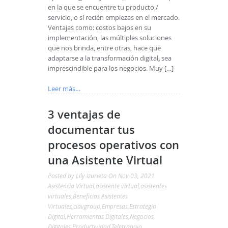
en la que se encuentre tu producto /
servicio, o sí recién empiezas en el mercado.
Ventajas como: costos bajos en su
implementación, las múltiples soluciones
que nos brinda, entre otras, hace que
adaptarse a la transformación digital
,
sea
imprescindible para los negocios. Muy […]
Leer más…
3 ventajas de
documentar tus
procesos operativos con
una Asistente Virtual
Posted by
Lily Izurieta
On Nov 03, 2021
Asistencia Virtual
,
asistente virtual
,
asistentes
virtuales
,
Beneficios Asistentes
Virtuales
,
ciavgroup
,
Empresas
,
Estrategia
Digital
,
Herramientas Digitales
,
Negocios
Digitales
,
Productividad
,
Teletrabajo