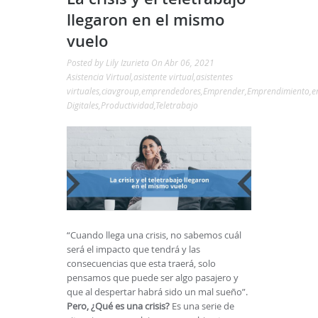
llegaron en el mismo
vuelo
Posted by
Lily Izurieta
On Abr 06, 2021
Asistencia Virtual
,
asistente virtual
,
asistentes
virtuales
,
ciavgroup
,
emprendedores
,
Emprender
,
Emprendimiento
,
e
Digitales
,
Productividad
,
Teletrabajo
“Cuando llega una crisis, no sabemos cuál
será el impacto que tendrá y las
consecuencias que esta traerá, solo
pensamos que puede ser algo pasajero y
que al despertar habrá sido un mal sueño”.
Pero, ¿Qué es una crisis?
Es una serie de