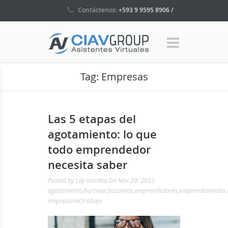
Contáctenos:
+593 9 9595 8906 /
+593 4 5035160 / +1 786 465 7580
Tag:
Empresas
Las 5 etapas del
agotamiento: lo que
todo emprendedor
necesita saber
Posted by
Lily Izurieta
On Nov 29, 2023
agotamiento
,
burnout
,
bussiness
,
emprendedores
,
emprendemiento
,
empresarial
,
trabajo