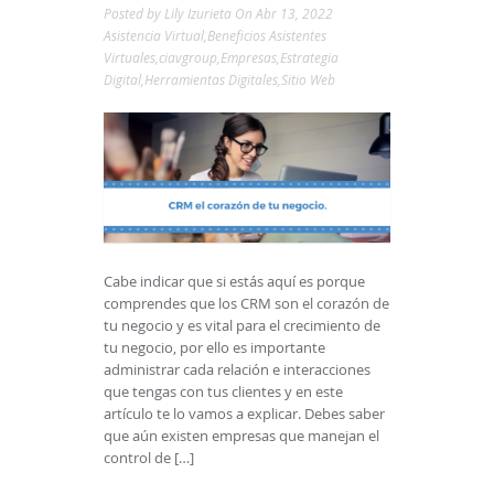
Posted by
Lily Izurieta
On Abr 13, 2022
Asistencia Virtual
,
Beneficios Asistentes
Virtuales
,
ciavgroup
,
Empresas
,
Estrategia
Digital
,
Herramientas Digitales
,
Sitio Web
Cabe indicar que si estás aquí es porque
comprendes que los CRM son el corazón de
tu negocio y es vital para el crecimiento de
tu negocio, por ello es importante
administrar cada relación e interacciones
que tengas con tus clientes y en este
artículo te lo vamos a explicar. Debes saber
que aún existen empresas que manejan el
control de […]