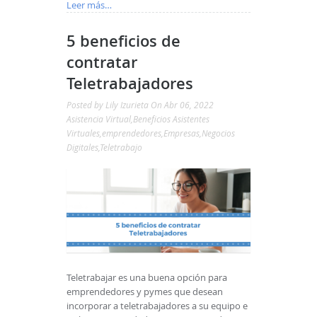
Leer más…
5 beneficios de
contratar
Teletrabajadores
Posted by
Lily Izurieta
On Abr 06, 2022
Asistencia Virtual
,
Beneficios Asistentes
Virtuales
,
emprendedores
,
Empresas
,
Negocios
Digitales
,
Teletrabajo
Teletrabajar es una buena opción para
emprendedores y pymes que desean
incorporar a teletrabajadores a su equipo e