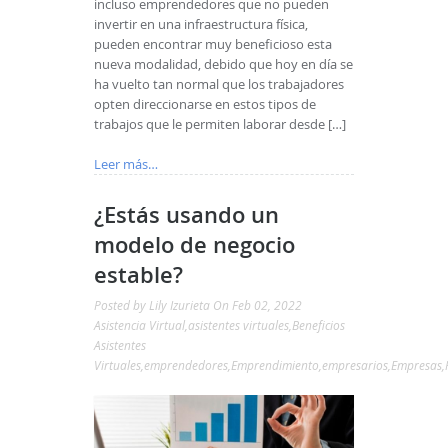
incluso emprendedores que no pueden
invertir en una infraestructura física,
pueden encontrar muy beneficioso esta
nueva modalidad, debido que hoy en día se
ha vuelto tan normal que los trabajadores
opten direccionarse en estos tipos de
trabajos que le permiten laborar desde […]
Leer más…
¿Estás usando un
modelo de negocio
estable?
Posted by
Lily Izurieta
On Feb 02, 2022
Asistencia Virtual
,
asistentes virtuales
,
Beneficios
Asistentes
Virtuales
,
emprendedores
,
Emprendimiento
,
empresarios
,
Empresas
,