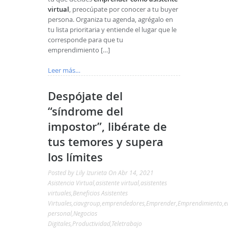
virtual
, preocúpate por conocer a tu buyer
persona. Organiza tu agenda, agrégalo en
tu lista prioritaria y entiende el lugar que le
corresponde para que tu
emprendimiento […]
Leer más…
Despójate del
“síndrome del
impostor”, libérate de
tus temores y supera
los límites
Posted by
Lily Izurieta
On Abr 14, 2021
Asistencia Virtual
,
asistente virtual
,
asistentes
virtuales
,
Beneficios Asistentes
Virtuales
,
ciavgroup
,
emprendedores
,
Emprender
,
Emprendimiento
,
e
personal
,
Negocios
Digitales
,
Productividad
,
Teletrabajo