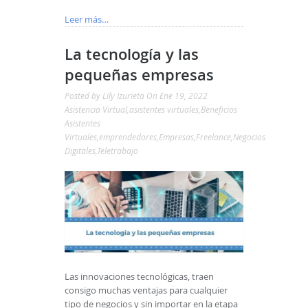
Leer más…
La tecnología y las
pequeñas empresas
Posted by
Lily Izurieta
On Ene 19, 2022
Asistencia Virtual
,
asistentes virtuales
,
Beneficios
Asistentes
Virtuales
,
emprendedores
,
Empresas
,
Freelance
,
Negocios
Digitales
,
Teletrabajo
Las innovaciones tecnológicas, traen
consigo muchas ventajas para cualquier
tipo de negocios y sin importar en la etapa