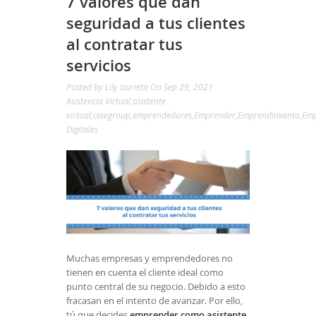
7 valores que dan
seguridad a tus clientes
al contratar tus
servicios
Posted by
Lily Izurieta
On Sep 29, 2021
Asistencia Virtual
,
asistente
virtual
,
ciavgroup
,
emprendedores
,
Emprender
,
Emprendimiento
,
Emp
Digitales
Muchas empresas y emprendedores no
tienen en cuenta el cliente ideal como
punto central de su negocio. Debido a esto
fracasan en el intento de avanzar. Por ello,
tú que decides
emprender como asistente