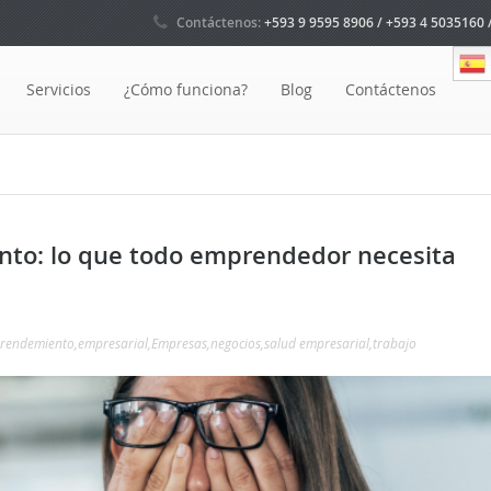
Contáctenos:
+593 9 9595 8906 / +593 4 5035160 
Servicios
¿Cómo funciona?
Blog
Contáctenos
ento: lo que todo emprendedor necesita
rendemiento
,
empresarial
,
Empresas
,
negocios
,
salud empresarial
,
trabajo