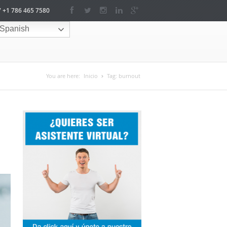
/ +1 786 465 7580
Spanish
You are here:
Inicio
Tag:
burnout