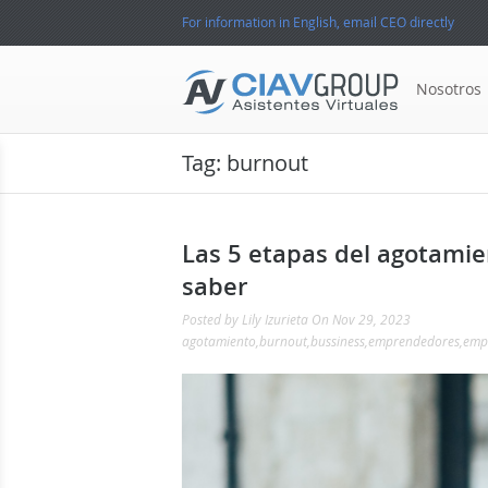
For information in English, email CEO directly
Nosotros
Tag:
burnout
Las 5 etapas del agotami
saber
Posted by
Lily Izurieta
On Nov 29, 2023
agotamiento
,
burnout
,
bussiness
,
emprendedores
,
emp