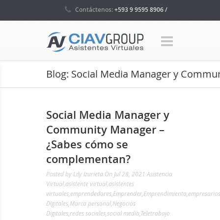
Contáctenos:
+593 9 9595 8906 /
+593 4 5035160 / +1 786 465 7580
Blog: Social Media Manager y Commu
Social Media Manager y
Community Manager –
¿Sabes cómo se
complementan?
Posted by
Lily Izurieta
On Jul 28, 2021
Asistencia
Virtual
,
asistente virtual
,
asistentes
virtuales
,
emprendedores
,
Emprender
,
Emprendimiento
,
empresario
Digitales
,
Marca personal
,
Negocios
Digitales
,
redes sociales
,
social media
,
Teletrabajo