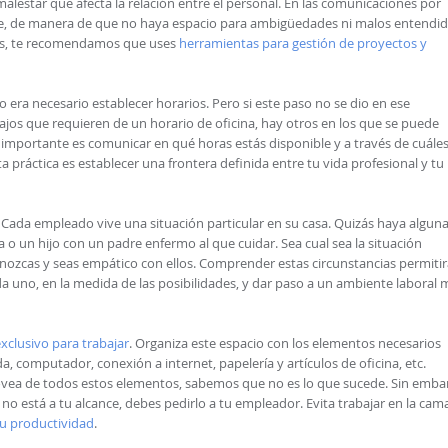
lestar que afecta la relación entre el personal. En las comunicaciones por
sible, de manera de que no haya espacio para ambigüedades ni malos entendid
nes, te recomendamos que uses
herramientas para gestión de proyectos y
ra necesario establecer horarios. Pero si este paso no se dio en ese
jos que requieren de un horario de oficina, hay otros en los que se puede
lo importante es comunicar en qué horas estás disponible y a través de cuále
 práctica es establecer una frontera definida entre tu vida profesional y tu
Cada empleado vive una situación particular en su casa. Quizás haya algun
 o un hijo con un padre enfermo al que cuidar. Sea cual sea la situación
nozcas y seas empático con ellos. Comprender estas circunstancias permitir
a uno, en la medida de las posibilidades, y dar paso a un ambiente laboral 
xclusivo para trabajar
. Organiza este espacio con los elementos necesarios
ada, computador, conexión a internet, papelería y artículos de oficina, etc.
ea de todos estos elementos, sabemos que no es lo que sucede. Sin emba
no está a tu alcance, debes pedirlo a tu empleador. Evita trabajar en la cam
tu productividad
.