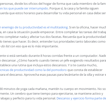
 personas, divide los oficios del hogar de forma que cada miembro de la fami
s en los que puede ser interrumpido
. Porque sí, la casa y la familia siguen
uerda que estos horarios para desarrollar tu vida personal en casa debe ser
 enemigo de tu productividad es el multitasking.
Si en la oficina, hacer mu
, en casa la situación puede empeorar. Entre completar las tareas del traba
 no completar nada y afectar tus dos facetas. Recuerda que la productividad
lo tienes que hacer. Es decir, entender tus prioridades tanto laborales como
 do list
con eso que es lo más importante.
ente si está sentado durante 8 horas corridas frente a un computador. Nadi
n descansar. ¿Cómo hacerlo cuando tienes un jefe exigiendo resultados para
tablece una rutina que incluya estos descansos. Y si te cuesta mucho,
écnicas de productividad como la del pomodoro
que consta de establecer
ra el descanso. Aprovecha esas pausas para levántarte de la silla y estirar e
o 30 minutos de yoga cada mañana, mantén tu cuerpo en movimiento. No so
mente. Un cerebro que tiene tiempo para ejercitarse, se mantiene activo y
rabajas y perfecto para tu vida personal.
Descanso y ejercicio forma parte de