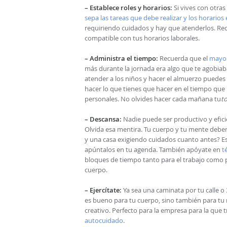
– Establece roles y horarios:
Si vives con otras
sepa las tareas que debe realizar y los horario
requiriendo cuidados y hay que atenderlos. Rec
compatible con tus horarios laborales.
– Administra el tiempo:
Recuerda que el
mayor
más durante la jornada era algo que te agobiaba
atender a los niños y hacer el almuerzo puedes
hacer lo que tienes que hacer en el tiempo que 
personales. No olvides hacer cada mañana tu
to
– Descansa:
Nadie puede ser productivo y efici
Olvida esa mentira. Tu cuerpo y tu mente debe
y una casa exigiendo cuidados cuanto antes? Es
apúntalos en tu agenda. También apóyate en
t
bloques de tiempo tanto para el trabajo como pa
cuerpo.
– Ejercítate:
Ya sea una caminata por tu calle 
es bueno para tu cuerpo, sino también para tu 
creativo. Perfecto para la empresa para la que t
autocuidado
.