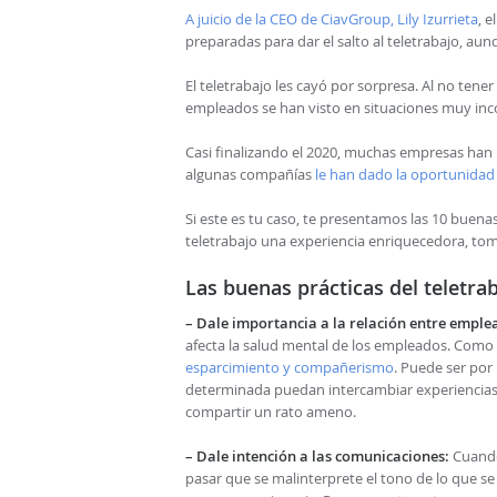
A juicio de la CEO de CiavGroup, Lily Izurrieta
, 
preparadas para dar el salto al teletrabajo, a
El teletrabajo les cayó por sorpresa. Al no ten
empleados se han visto en situaciones muy in
Casi finalizando el 2020, muchas empresas han 
algunas compañías
le han dado la oportunida
Si este es tu caso, te presentamos las 10 buen
teletrabajo una experiencia enriquecedora, to
Las buenas prácticas del teletra
– Dale importancia a la relación entre emple
afecta la salud mental de los empleados. Como 
esparcimiento y compañerismo
. Puede ser po
determinada puedan intercambiar experiencias 
compartir un rato ameno.
– Dale intención a las comunicaciones:
Cuando
pasar que se malinterprete el tono de lo que s