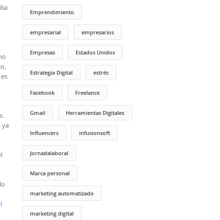
lia
Emprendimiento
empresarial
empresarios
Empresas
Estados Unidos
cho
jo,
Estrategia Digital
estrés
 es
Facebook
Freelance
Gmail
Herramientas Digitales
e.
 ya
Influencers
infusionsoft
Jornadalaboral
l
Marca personal
lo
marketing automatizado
l
marketing digital