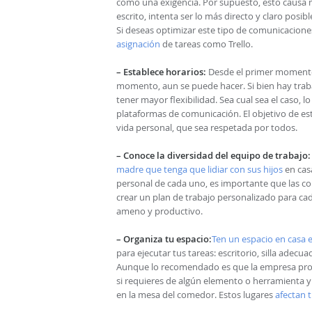
como una exigencia. Por supuesto, esto causa ma
escrito, intenta ser lo más directo y claro po
Si deseas optimizar este tipo de comunicacio
asignación
de tareas como Trello.
– Establece horarios:
Desde el primer momento e
momento, aun se puede hacer. Si bien hay traba
tener mayor flexibilidad. Sea cual sea el caso, 
plataformas de comunicación. El objetivo de esta
vida personal, que sea respetada por todos.
– Conoce la diversidad del equipo de trabajo:
madre que tenga que lidiar con sus hijos
en casa
personal de cada uno, es importante que las co
crear un plan de trabajo personalizado para cad
ameno y productivo.
– Organiza tu espacio:
Ten un espacio en casa e
para ejecutar tus tareas: escritorio, silla adecu
Aunque lo recomendado es que la empresa prov
si requieres de algún elemento o herramienta y 
en la mesa del comedor. Estos lugares
afectan 