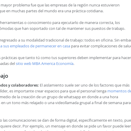
el mayor problema fue que las empresas de la región nunca estuvieron
unque en muchas partes del mundo era una práctica cotidiana.
er herramientas o conocimiento para ejecutarlo de manera correcta, los
cómodas que han soportado con tal de mantener sus puestos de trabajo.
regresado a su modalidad tradicional de trabajo: todos en oficina. Sin emba
d a sus empleados de permanecer en casa
para evitar complicaciones de salu
as prácticas que tanto tú como tus superiores deben implementar para hacer
madas del
sitio web MBA America Economía
.
bajo
ados y colaboradores:
El aislamiento suele ser uno de los factores que más
líder, es importante crear espacios para que el personal tenga
momentos d
r medio de la creación de un grupo de whatsapp en donde a una hora
en un tono más relajado o una videollamada grupal a final de semana para
 las comunicaciones se dan de forma digital, específicamente en texto, pu
e quiere decir. Por ejemplo, un mensaje en donde se pide un favor puede lee