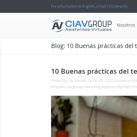
For information in English, email CEO directly
Nosotros
Blog: 10 Buenas prácticas del
10 Buenas prácticas del t
Posted by
Lily Izurieta
On Dic 01, 2020
Asistencia Vir
Virtuales
,
ciavgroup
,
Coworking
,
Negocios Digitales
,
Pro