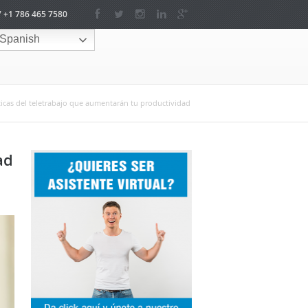
/ +1 786 465 7580
Spanish
ticas del teletrabajo que aumentarán tu productividad
ad