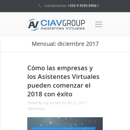
Contáctenos:
+593 9 9595 8906 /
+593 4 5035160 / +1 786 465 7580
Mensual:
diciembre 2017
Cómo las empresas y
los Asistentes Virtuales
pueden comenzar el
2018 con éxito
Posted by
Lily Izurieta
On Dic 31, 2017
Teletrabajo