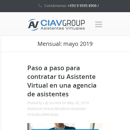
Contáctenos:
+593 9 9595 8906 /
+593 4 5035160 / +1 786 465 7580
Mensual:
mayo 2019
Paso a paso para
contratar tu Asistente
Virtual en una agencia
de asistentes
Posted by
Lily Izurieta
On May 29, 2019
Asistencia Virtual
,
Beneficios Asistentes
Virtuales
,
Teletrabajo