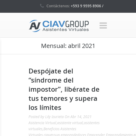
Contáctenos:
+593 9 9595 8906 /
+593 4 5035160 / +1 786 465 7580
Mensual:
abril 2021
Despójate del
“síndrome del
impostor”, libérate de
tus temores y supera
los límites
Posted by
Lily Izurieta
On Abr 14, 2021
Asistencia Virtual
,
asistente virtual
,
asistentes
virtuales
,
Beneficios Asistentes
Virtuales
,
ciavgroup
,
emprendedores
,
Emprender
,
Emprendimiento
,
e