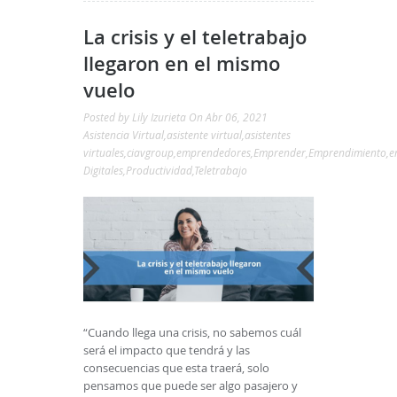
La crisis y el teletrabajo
llegaron en el mismo
vuelo
Posted by
Lily Izurieta
On Abr 06, 2021
Asistencia Virtual
,
asistente virtual
,
asistentes
virtuales
,
ciavgroup
,
emprendedores
,
Emprender
,
Emprendimiento
,
e
Digitales
,
Productividad
,
Teletrabajo
“Cuando llega una crisis, no sabemos cuál
será el impacto que tendrá y las
consecuencias que esta traerá, solo
pensamos que puede ser algo pasajero y