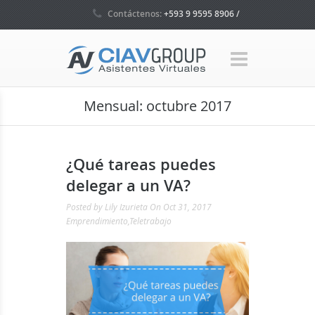
Contáctenos:
+593 9 9595 8906 /
+593 4 5035160 / +1 786 465 7580
Mensual:
octubre 2017
¿Qué tareas puedes
delegar a un VA?
Posted by
Lily Izurieta
On Oct 31, 2017
Emprendimiento
,
Teletrabajo