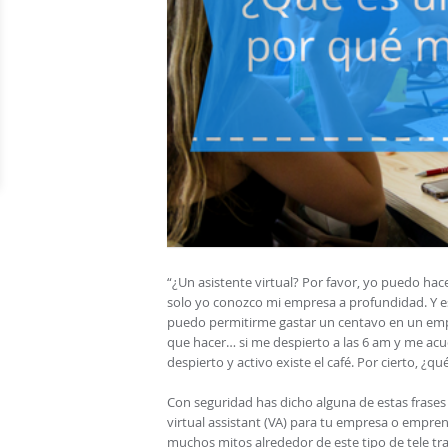
“¿Un asistente virtual? Por favor, yo puedo h
solo yo conozco mi empresa a profundidad. Y e
puedo permitirme gastar un centavo en un emp
que hacer… si me despierto a las 6 am y me acu
despierto y activo existe el café. Por cierto, ¿qu
Con seguridad has dicho alguna de estas frases 
virtual assistant (VA) para tu empresa o empren
muchos mitos alrededor de este tipo de tele tr