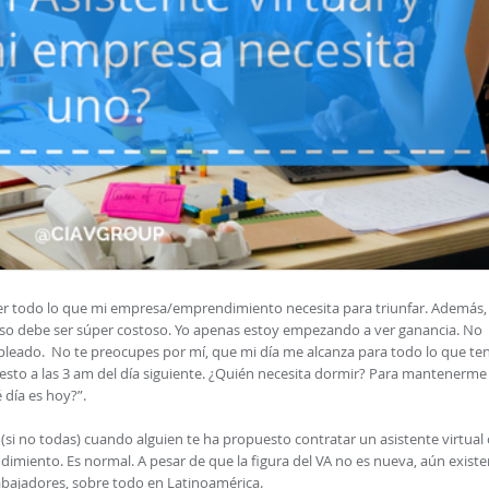
acer todo lo que mi empresa/emprendimiento necesita para triunfar. Además,
so debe ser súper costoso. Yo apenas estoy empezando a ver ganancia. No
leado. No te preocupes por mí, que mi día me alcanza para todo lo que te
esto a las 3 am del día siguiente. ¿Quién necesita dormir? Para mantenerme
é día es hoy?”.
(si no todas) cuando alguien te ha propuesto contratar un asistente virtual
dimiento. Es normal. A pesar de que la figura del VA no es nueva, aún exist
abajadores, sobre todo en Latinoamérica.