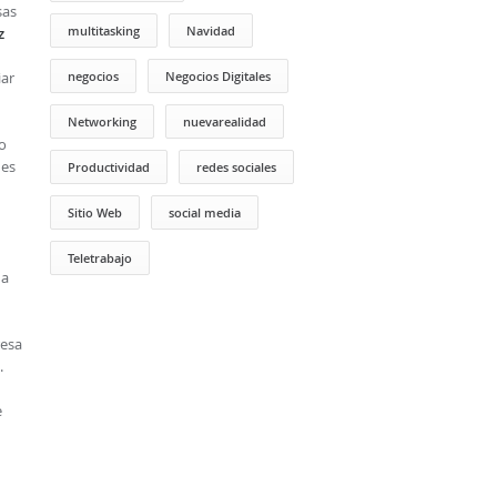
sas
multitasking
Navidad
z
iar
negocios
Negocios Digitales
Networking
nuevarealidad
o
nes
Productividad
redes sociales
Sitio Web
social media
Teletrabajo
na
resa
.
e