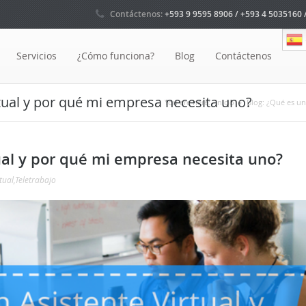
Contáctenos:
+593 9 9595 8906 / +593 4 5035160 
Servicios
¿Cómo funciona?
Blog
Contáctenos
rtual y por qué mi empresa necesita uno?
You are here:
Inicio
Blog: ¿Qué es un
ual y por qué mi empresa necesita uno?
tual
,
Teletrabajo