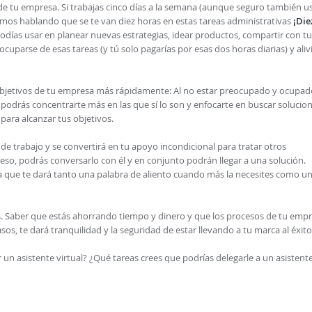
 de tu empresa. Si trabajas cinco días a la semana (aunque seguro también u
íamos hablando que se te van diez horas en estas tareas administrativas
¡Die
odías usar en planear nuevas estrategias, idear productos, compartir con tu
uparse de esas tareas (y tú solo pagarías por esas dos horas diarias) y aliv
os objetivos de tu empresa más rápidamente: Al no estar preocupado y ocupad
 podrás concentrarte más en las que sí lo son y enfocarte en buscar solucio
para alcanzar tus objetivos.
 de trabajo y se convertirá en tu apoyo incondicional para tratar otros
eso, podrás conversarlo con él y en conjunto podrán llegar a una solución.
 que te dará tanto una palabra de aliento cuando más la necesites como u
. Saber que estás ahorrando tiempo y dinero y que los procesos de tu emp
os, te dará tranquilidad y la seguridad de estar llevando a tu marca al éxito
 un asistente virtual? ¿Qué tareas crees que podrías delegarle a un asistent