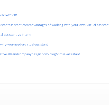
rticle/250015
sistantassistant.com/advantages-of-working-with-your-own-virtual-assistan
al-assistant-vs-intern
/why-you-need-a-virtual-assistant
ative.elleandcompanydesign.com/blog/virtual-assistant