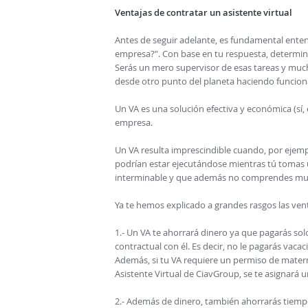
Ventajas de contratar un asistente virtual
Antes de seguir adelante, es fundamental enten
empresa?”. Con base en tu respuesta, determina 
Serás un mero supervisor de esas tareas y much
desde otro punto del planeta haciendo funcion
Un VA es una solución efectiva y económica (sí
empresa.
Un VA resulta imprescindible cuando, por ejempl
podrían estar ejecutándose mientras tú tomas 
interminable y que además no comprendes mu
Ya te hemos explicado a grandes rasgos las ven
1.- Un VA te ahorrará dinero ya que pagarás sol
contractual con él. Es decir, no le pagarás vaca
Además, si tu VA requiere un permiso de mater
Asistente Virtual de CiavGroup, se te asignará 
2.- Además de dinero, también ahorrarás tiempo