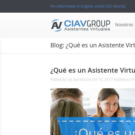
For information in English, email CEO directly
Nosotros
Blog: ¿Qué es un Asistente Vi
¿Qué es un Asistente Virt
Posted by
Lily Izurieta
On Oct 10, 2017
Asistencia Vir