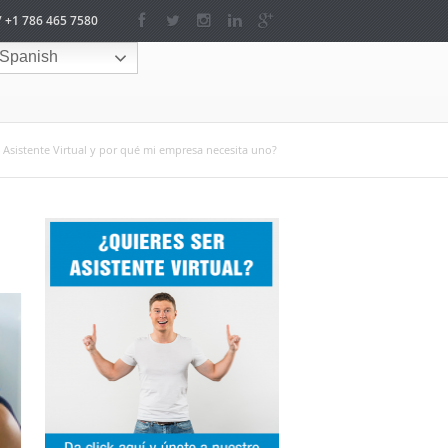
/ +1 786 465 7580
Spanish
 Asistente Virtual y por qué mi empresa necesita uno?