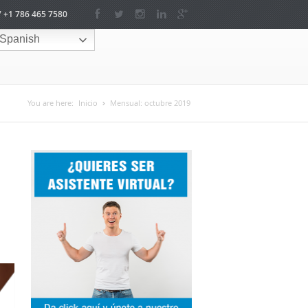
/ +1 786 465 7580
Spanish
You are here:
Inicio
Mensual:
octubre 2019