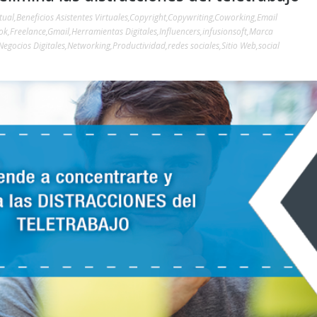
tual
,
Beneficios Asistentes Virtuales
,
Copyright
,
Copywriting
,
Coworking
,
Email
ok
,
Freelance
,
Gmail
,
Herramientas Digitales
,
Influencers
,
infusionsoft
,
Marca
Negocios Digitales
,
Networking
,
Productividad
,
redes sociales
,
Sitio Web
,
social