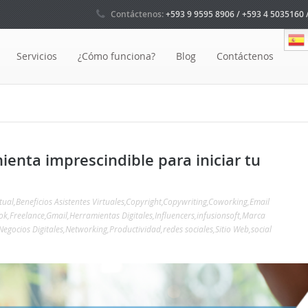
Contáctenos:
+593 9 9595 8906 / +593 4 5035160 
Servicios
¿Cómo funciona?
Blog
Contáctenos
ienta imprescindible para iniciar tu
tual
,
Beneficios Asistentes Virtuales
,
Copyright
,
Copywriting
,
Coworking
,
Email
ok
,
Freelance
,
Gmail
,
Herramientas Digitales
,
Influencers
,
infusionsoft
,
Marca
Negocios Digitales
,
Networking
,
Productividad
,
redes sociales
,
Sitio Web
,
social