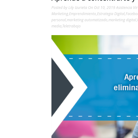
Posted by
Lily Izurieta
On Oct 10, 2019
Asistencia Vir
Marketing
,
Emprendimiento
,
Estrategia Digital
,
Facebo
personal
,
marketing automatizado
,
marketing digital
,
media
,
Teletrabajo