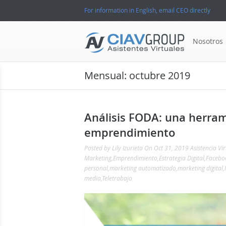
For information in English, email CEO directly
Nosotros
Mensual:
octubre 2019
Análisis FODA: una herram
emprendimiento
Posted by
Lily Izurieta
On Oct 31, 2019
Asistencia Vir
Marketing
,
Emprendimiento
,
Estrategia Digital
,
Facebo
personal
,
marketing automatizado
,
marketing digital
,
media
,
Teletrabajo