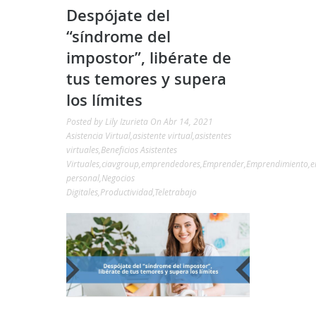
Despójate del
“síndrome del
impostor”, libérate de
tus temores y supera
los límites
Posted by
Lily Izurieta
On Abr 14, 2021
Asistencia Virtual
,
asistente virtual
,
asistentes
virtuales
,
Beneficios Asistentes
Virtuales
,
ciavgroup
,
emprendedores
,
Emprender
,
Emprendimiento
,
e
personal
,
Negocios
Digitales
,
Productividad
,
Teletrabajo