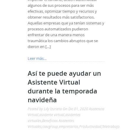
algunos de sus procesos para ser más
efectivas, optimizar tiempo y recursos y
obtener resultados más satisfactorios.
Aquellas empresas que ya tenían sistemas y
procesos automatizados pudieron
enfrentar de una manera menos
traumática los cambios abruptos que se
dieron en […]
Leer más…
Así te puede ayudar un
Asistente Virtual
durante la temporada
navideña
Posted by
Lily Izurieta
On Dic 01, 2020
Asistencia
Virtual
,
asistente virtual
,
asistentes
virtuales
,
Beneficios Asistentes
Virtuales
,
ciavgroup
,
empresarios
,
Productividad
,
Teletrabajo