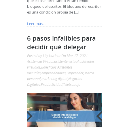
que estás enfrentando el tan temido
bloqueo del escritor. El bloqueo del escritor
es una condición propia de […]
Leer más…
6 pasos infalibles para
decidir qué delegar
Posted by
Lily Izurieta
On Mar 17, 2021
Asistencia Virtual
,
asistente virtual
,
asistentes
virtuales
,
Beneficios Asistentes
Virtuales
,
emprendedores
,
Emprender
,
Marca
personal
,
marketing digital
,
Negocios
Digitales
,
Productividad
,
Teletrabajo