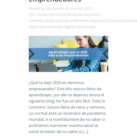
Posted by
Lily Izurieta
On Ene 04, 2021
2021
,
Asistencia Virtual
,
Beneficios Asistentes
Virtuales
,
ciavgroup
,
Emprendimiento
,
empresarios
,
Empresas
,
Estrat
Digital
,
Herramientas Digitales
,
Teletrabajo
¿Qué te dejó 2020 en términos
empresariales? Este año estuvo lleno de
aprendizajes, por ello te dejamos ahora el
siguiente blog: No fue un año fácil. Todo lo
contrario. Estuvo lleno de retos y temores.
Lo normal ante un escenario de pandemia
mundial. A la incertidumbre de no saber si
podríamos mantener nuestra salud se
sumó el miedo de no saber si […]