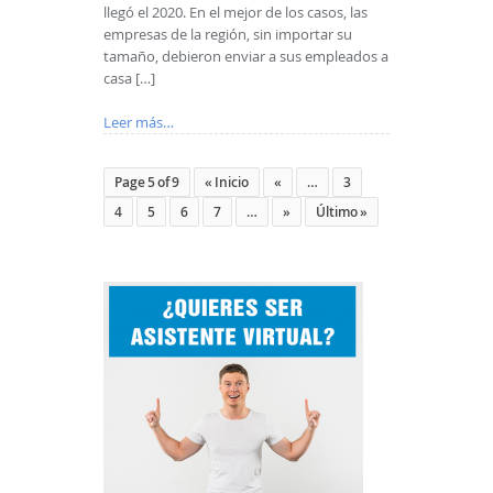
llegó el 2020. En el mejor de los casos, las
empresas de la región, sin importar su
tamaño, debieron enviar a sus empleados a
casa […]
Leer más…
Page 5 of 9
« Inicio
«
…
3
4
5
6
7
…
»
Último »