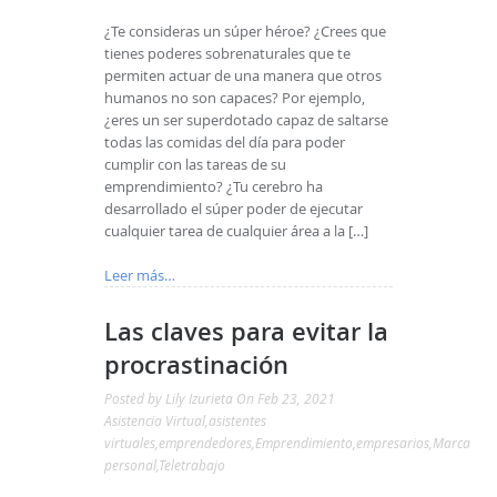
¿Te consideras un súper héroe? ¿Crees que
tienes poderes sobrenaturales que te
permiten actuar de una manera que otros
humanos no son capaces? Por ejemplo,
¿eres un ser superdotado capaz de saltarse
todas las comidas del día para poder
cumplir con las tareas de su
emprendimiento? ¿Tu cerebro ha
desarrollado el súper poder de ejecutar
cualquier tarea de cualquier área a la […]
Leer más…
Las claves para evitar la
procrastinación
Posted by
Lily Izurieta
On Feb 23, 2021
Asistencia Virtual
,
asistentes
virtuales
,
emprendedores
,
Emprendimiento
,
empresarios
,
Marca
personal
,
Teletrabajo