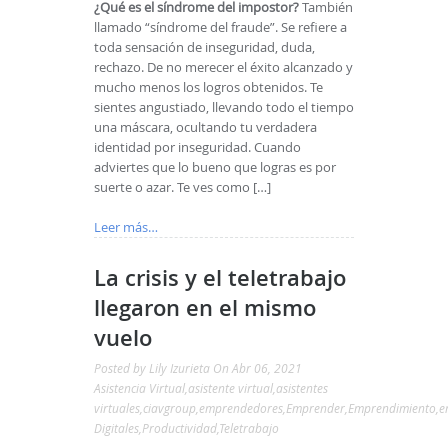
¿Qué es el síndrome del impostor?
También
llamado “síndrome del fraude”. Se refiere a
toda sensación de inseguridad, duda,
rechazo. De no merecer el éxito alcanzado y
mucho menos los logros obtenidos. Te
sientes angustiado, llevando todo el tiempo
una máscara, ocultando tu verdadera
identidad por inseguridad. Cuando
adviertes que lo bueno que logras es por
suerte o azar. Te ves como […]
Leer más…
La crisis y el teletrabajo
llegaron en el mismo
vuelo
Posted by
Lily Izurieta
On Abr 06, 2021
Asistencia Virtual
,
asistente virtual
,
asistentes
virtuales
,
ciavgroup
,
emprendedores
,
Emprender
,
Emprendimiento
,
e
Digitales
,
Productividad
,
Teletrabajo