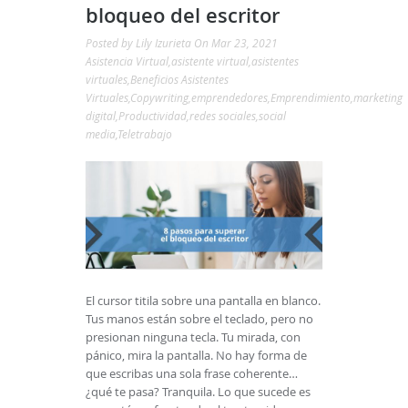
bloqueo del escritor
Posted by
Lily Izurieta
On Mar 23, 2021
Asistencia Virtual
,
asistente virtual
,
asistentes
virtuales
,
Beneficios Asistentes
Virtuales
,
Copywriting
,
emprendedores
,
Emprendimiento
,
marketing
digital
,
Productividad
,
redes sociales
,
social
media
,
Teletrabajo
El cursor titila sobre una pantalla en blanco.
Tus manos están sobre el teclado, pero no
presionan ninguna tecla. Tu mirada, con
pánico, mira la pantalla. No hay forma de
que escribas una sola frase coherente…
¿qué te pasa? Tranquila. Lo que sucede es