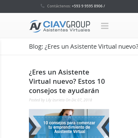
Contáctenos:
+593 9 9595 8906 /
+593 4 5035160 / +1 786 465 7580
Blog: ¿Eres un Asistente Virtual nuevo
¿Eres un Asistente
Virtual nuevo? Estos 10
consejos te ayudarán
Posted by
Lily Izurieta
On Dic 07, 2018