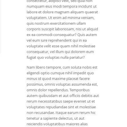
consectetur, adipisci velit, sed quia non
numquam eius modi tempora incidunt ut
labore et dolore magnam aliquam quaerat
voluptatem. Ut enim ad minima veniam,
quis nostrum exercitationem ullam
corporis suscipit laboriosam, nisi ut aliquid
ex ea commodi consequatur? Quis autem
vel eum iure reprehenderit qui in ea
voluptate velit esse quam nihil molestiae
consequatur, vel illum qui dolorem eum
fugiat quo voluptas nulla pariatur?
Nam libero tempore, cum soluta nobis est
eligendi optio cumque nihil impedit quo
minus id quod maxime placeat facere
possimus, omnis voluptas assumenda est,
omnis dolor repellendus. Temporibus
autem quibusdam et aut officiis debitis aut
rerum necessitatibus saepe eveniet ut et
voluptates repudiandae sint et molestiae
non recusandae. Itaque earum rerum hic
tenetur a sapiente delectus, ut aut
reiciendis voluptatibus maiores alias