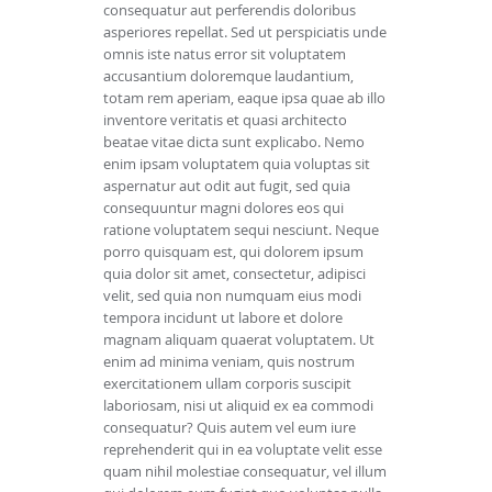
consequatur aut perferendis doloribus
asperiores repellat. Sed ut perspiciatis unde
omnis iste natus error sit voluptatem
accusantium doloremque laudantium,
totam rem aperiam, eaque ipsa quae ab illo
inventore veritatis et quasi architecto
beatae vitae dicta sunt explicabo. Nemo
enim ipsam voluptatem quia voluptas sit
aspernatur aut odit aut fugit, sed quia
consequuntur magni dolores eos qui
ratione voluptatem sequi nesciunt. Neque
porro quisquam est, qui dolorem ipsum
quia dolor sit amet, consectetur, adipisci
velit, sed quia non numquam eius modi
tempora incidunt ut labore et dolore
magnam aliquam quaerat voluptatem. Ut
enim ad minima veniam, quis nostrum
exercitationem ullam corporis suscipit
laboriosam, nisi ut aliquid ex ea commodi
consequatur? Quis autem vel eum iure
reprehenderit qui in ea voluptate velit esse
quam nihil molestiae consequatur, vel illum