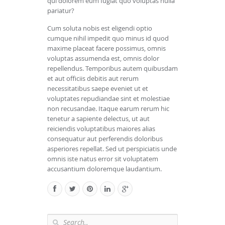
qui dolorem eum fugiat quo voluptas nulla
pariatur?
Cum soluta nobis est eligendi optio
cumque nihil impedit quo minus id quod
maxime placeat facere possimus, omnis
voluptas assumenda est, omnis dolor
repellendus. Temporibus autem quibusdam
et aut officiis debitis aut rerum
necessitatibus saepe eveniet ut et
voluptates repudiandae sint et molestiae
non recusandae. Itaque earum rerum hic
tenetur a sapiente delectus, ut aut
reiciendis voluptatibus maiores alias
consequatur aut perferendis doloribus
asperiores repellat. Sed ut perspiciatis unde
omnis iste natus error sit voluptatem
accusantium doloremque laudantium.