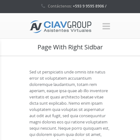
Contáctenos:
+593 9 9595 8906 /
+593 4 5035160 / +1 786 465 7580
Page With Right Sidbar
Sed ut perspiciatis unde omnis iste natus
error sit voluptatem accusantium
doloremque laudantium, totam rem
aperiam, eaque ipsa quae ab illo inventore
veritatis et quasi architecto beatae vitae
dicta sunt explicabo. Nemo enim ipsam
voluptatem quia voluptas sit aspernatur
aut odit aut fugit, sed quia consequuntur
magni dolores eos qui ratione voluptatem
sequi nesciunt. Neque porro quisquam est,
qui dolorem ipsum quia dolor sit amet,