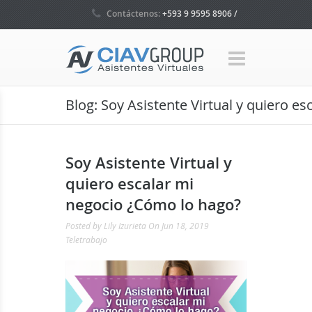
Contáctenos:
+593 9 9595 8906 /
+593 4 5035160 / +1 786 465 7580
Blog: Soy Asistente Virtual y quiero e
Soy Asistente Virtual y
quiero escalar mi
negocio ¿Cómo lo hago?
Posted by
Lily Izurieta
On Jun 18, 2019
Teletrabajo